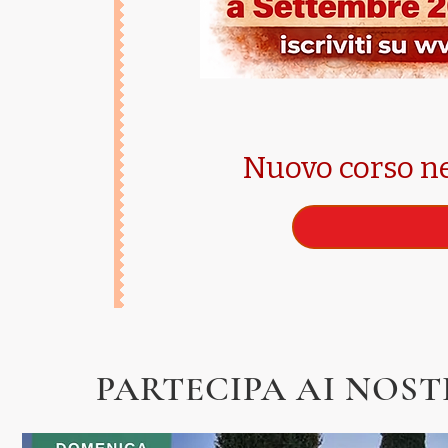
Nuovo corso n
PARTECIPA AI NOSTR