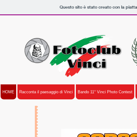
Questo sito è stato creato con la piat
HOME
Racconta il paesaggio di Vinci
Bando 11° Vinci Photo Contest