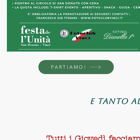
PARTIAMO!
E tanto al
Tutti i Giovedì facciam