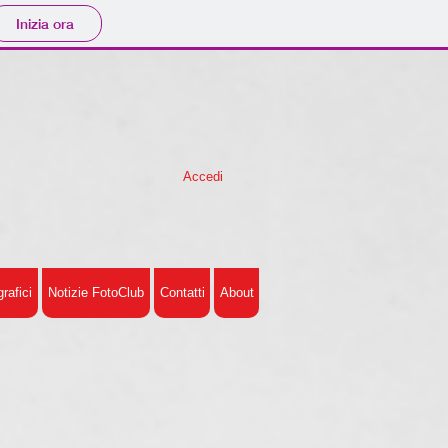
Inizia ora
Accedi
rafici
Notizie FotoClub
Contatti
About