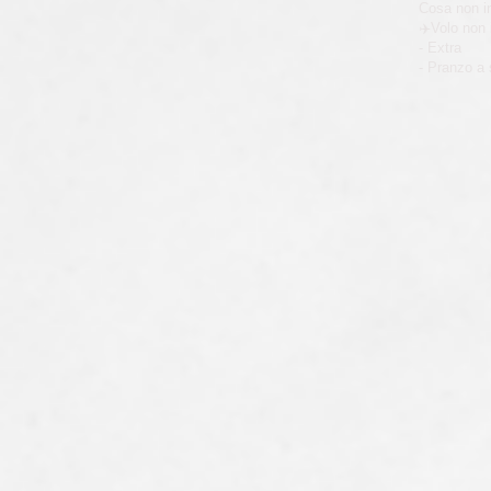
Cosa non i
✈️Volo non 
- Extra
- Pranzo a