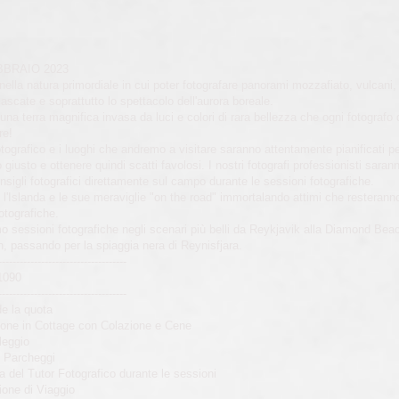
EBBRAIO 2023
nella natura primordiale in cui poter fotografare panorami mozzafiato, vulcani,
ascate e soprattutto lo spettacolo dell'aurora boreale.
 una terra magnifica invasa da luci e colori di rara bellezza che ogni fotografo
re!
fotografico e i luoghi che andremo a visitare saranno attentamente pianificati pe
iusto e ottenere quindi scatti favolosi. I nostri fotografi professionisti sarann
onsigli fotografici direttamente sul campo durante le sessioni fotografiche.
l'Islanda e le sue meraviglie "on the road" immortalando attimi che resteranno 
tografiche.
o sessioni fotografiche negli scenari più belli da Reykjavik alla Diamond Bea
, passando per la spiaggia nera di Reynisfjara.
------------------------------------
1090
------------------------------------
e la quota
ione in Cottage con Colazione e Cene
leggio
e Parcheggi
a del Tutor Fotografico durante le sessioni
ione di Viaggio