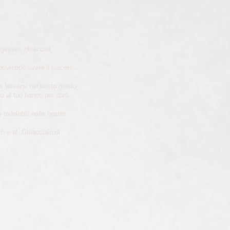
 geyser, ghiacciai,
 dovrebbe avere il piacere
r trovarsi nel posto giusto
o al tuo fianco per darti
indelebili nelle nostre
ch e al Ghiacciaio di