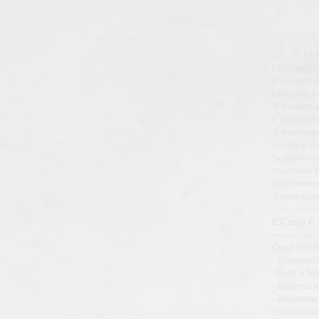
23 - 27 F
Un viaggio 
imponenti c
L'Islanda è
di fotografa
Il viaggio 
al momento g
lezioni e c
Scopriremo 
macchine fo
Effettuerem
Jokursaslon
----------------
💶Costo € 
----------------
Cosa includ
- Sistemaz
- Auto a No
- Benzina 
- Assistenz
- Assicuraz