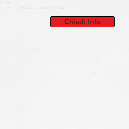
nclude:
incluso circa € 210 (partenza da Pisa)
 sacco
Chiedi Info