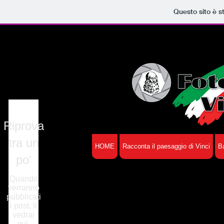
Questo sito è s
Riprova
tra un
HOME
Racconta il paesaggio di Vinci
B
po'
Quando
verranno
pubblicati
i post, li
vedrai
qui.