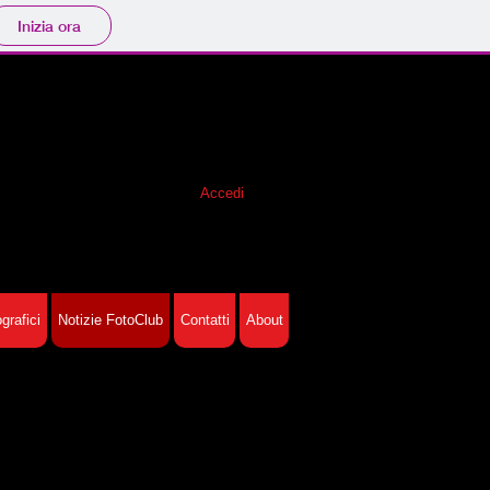
Inizia ora
Accedi
grafici
Notizie FotoClub
Contatti
About