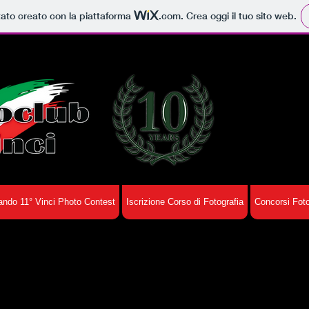
tato creato con la piattaforma
.com
. Crea oggi il tuo sito web.
ando 11° Vinci Photo Contest
Iscrizione Corso di Fotografia
Concorsi Foto